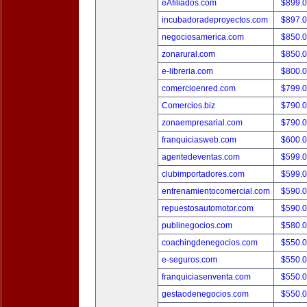
eAfiliados.com
$899.
incubadoradeproyectos.com
$897.
negociosamerica.com
$850.
zonarural.com
$850.
e-libreria.com
$800.
comercioenred.com
$799.
Comercios.biz
$790.
zonaempresarial.com
$790.
franquiciasweb.com
$600.
agentedeventas.com
$599.
clubimportadores.com
$599.
entrenamientocomercial.com
$590.
repuestosautomotor.com
$590.
publinegocios.com
$580.
coachingdenegocios.com
$550.
e-seguros.com
$550.
franquiciasenventa.com
$550.
gestaodenegocios.com
$550.