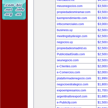
mercados.mx
$4,500
meusnegocios.com
$3,500
propiedadesmiramar.com
$3,500
tuemprendimiento.com
$3,500
infocomerciales.com
$3,000
business.uy
$2,500
meetingsbydesign.com
$2,500
negocios.uy
$2,500
propiedadesmadrid.es
$2,500
PublicidadGratis.com
$2,500
seunegocio.com
$2,500
e-Clientes.com
$2,000
e-Comercios.com
$2,000
plataformadenegocio.com
$1,999
negocioestrategico.com
$1,800
expoempresarios.com
$1,700
argentinaforexport.com
$1,680
e-Publicity.com
$1,500