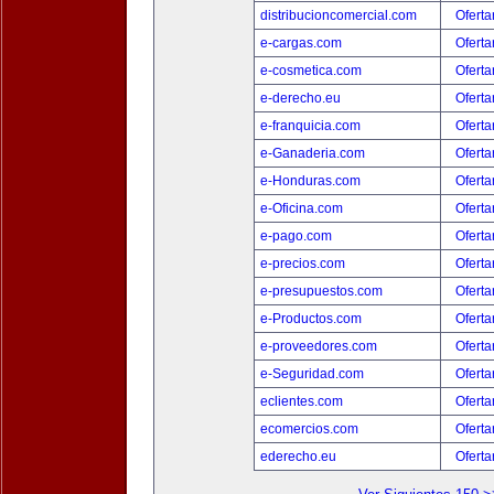
distribucioncomercial.com
Oferta
e-cargas.com
Oferta
e-cosmetica.com
Oferta
e-derecho.eu
Oferta
e-franquicia.com
Oferta
e-Ganaderia.com
Oferta
e-Honduras.com
Oferta
e-Oficina.com
Oferta
e-pago.com
Oferta
e-precios.com
Oferta
e-presupuestos.com
Oferta
e-Productos.com
Oferta
e-proveedores.com
Oferta
e-Seguridad.com
Oferta
eclientes.com
Oferta
ecomercios.com
Oferta
ederecho.eu
Oferta