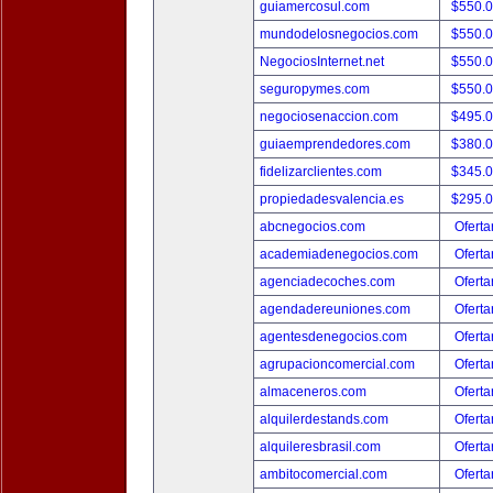
guiamercosul.com
$550.
mundodelosnegocios.com
$550.
NegociosInternet.net
$550.
seguropymes.com
$550.
negociosenaccion.com
$495.
guiaemprendedores.com
$380.
fidelizarclientes.com
$345.
propiedadesvalencia.es
$295.
abcnegocios.com
Oferta
academiadenegocios.com
Oferta
agenciadecoches.com
Oferta
agendadereuniones.com
Oferta
agentesdenegocios.com
Oferta
agrupacioncomercial.com
Oferta
almaceneros.com
Oferta
alquilerdestands.com
Oferta
alquileresbrasil.com
Oferta
ambitocomercial.com
Oferta