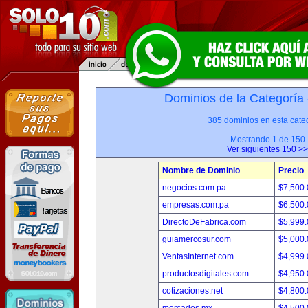
Dominios de la Categoría
385 dominios en esta categ
Mostrando 1 de 150
Ver siguientes 150 >>
Nombre de Dominio
Precio
negocios.com.pa
$7,500
empresas.com.pa
$6,500
DirectoDeFabrica.com
$5,999
guiamercosur.com
$5,000
VentasInternet.com
$4,999
productosdigitales.com
$4,950
cotizaciones.net
$4,800