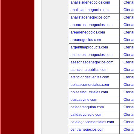
analisisdenegocios.com
Oferta
analistadenegocio.com
Oferta
analistadenegocios.com
Oferta
anunciosdenegocios.com
Oferta
areadenegocios.com
Oferta
areanegocios.com
Oferta
argentinaproducts.com
Oferta
asesoresdenegocios.com
Oferta
asesoriasdenegocios.com
Oferta
atencionalpublico.com
Oferta
atenciondeclientes.com
Oferta
bolsascomerciales.com
Oferta
bolsasindustriales.com
Oferta
buscapyme.com
Oferta
cafedemaquina.com
Oferta
calidadyprecio.com
Oferta
catalogoscomerciales.com
Oferta
centralnegocios.com
Oferta