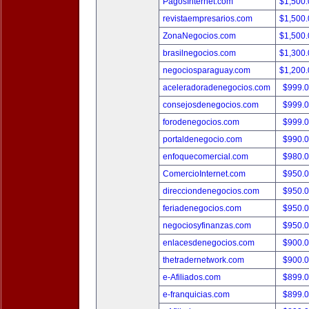
PagosInternet.com
$1,500
revistaempresarios.com
$1,500
ZonaNegocios.com
$1,500
brasilnegocios.com
$1,300
negociosparaguay.com
$1,200
aceleradoradenegocios.com
$999.
consejosdenegocios.com
$999.
forodenegocios.com
$999.
portaldenegocio.com
$990.
enfoquecomercial.com
$980.
ComercioInternet.com
$950.
direcciondenegocios.com
$950.
feriadenegocios.com
$950.
negociosyfinanzas.com
$950.
enlacesdenegocios.com
$900.
thetradernetwork.com
$900.
e-Afiliados.com
$899.
e-franquicias.com
$899.