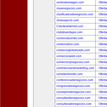
centrodeimagen.com
Oferta
clasenegocios.com
Oferta
clasificadosdenegocios.com
Oferta
clicknegocio.com
Oferta
ClientesInternet.com
Oferta
clubdeventajas.com
Oferta
comercialcenter.com
Oferta
comercialice.com
Oferta
comercioglobalizado.com
Oferta
comerciosweb.com
Oferta
comerciosynegocios.com
Oferta
commerceandmarketing.com
Oferta
comotenerexito.com
Oferta
conferenciadenegocios.com
Oferta
congresodenegocios.com
Oferta
consejerodenegocios.com
Oferta
consultasdenegocios.com
Oferta
consultoradenegocios.com
Oferta