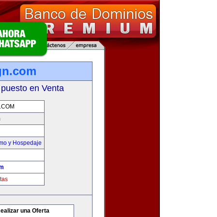
gn.com
 puesto en Venta
.COM
m
smo y Hospedaje
om
tas
ealizar una Oferta