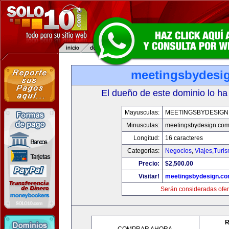
meetingsbydesi
El dueño de este dominio lo ha
Mayusculas:
MEETINGSBYDESIGN
Minusculas:
meetingsbydesign.co
Longitud:
16 caracteres
Categorias:
Negocios
,
Viajes,Turi
Precio:
$2,500.00
Visitar!
meetingsbydesign.c
Serán consideradas ofer
R