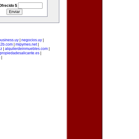
Ofrecido $
business.uy
|
negocios.uy
|
b2b.com
|
mipymes.net
|
iz
|
alquilerdeinmuebles.com
|
propiedadesalicante.es
|
s
|