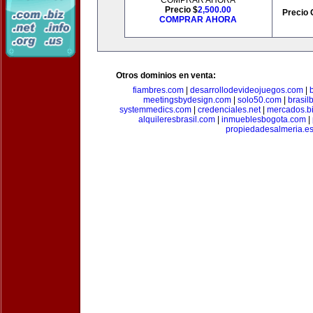
COMPRAR AHORA
Precio $
2,500.00
Precio 
COMPRAR AHORA
Otros dominios en venta:
fiambres.com
|
desarrollodevideojuegos.com
|
meetingsbydesign.com
|
solo50.com
|
brasil
systemmedics.com
|
credenciales.net
|
mercados.b
alquileresbrasil.com
|
inmueblesbogota.com
|
propiedadesalmeria.e