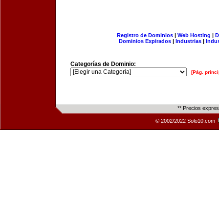
Registro de Dominios
|
Web Hosting
|
D
Dominios Expirados
|
Industrias
|
Indu
Categorías de Dominio:
[Pág. princi
** Precios expre
© 2002/2022 Solo10.com