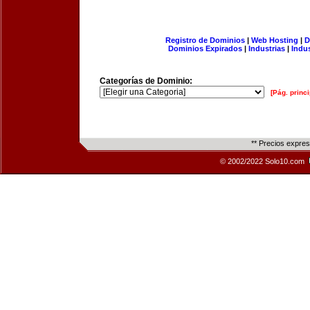
Registro de Dominios
|
Web Hosting
|
D
Dominios Expirados
|
Industrias
|
Indu
Categorías de Dominio:
[Pág. princi
** Precios expre
© 2002/2022 Solo10.com