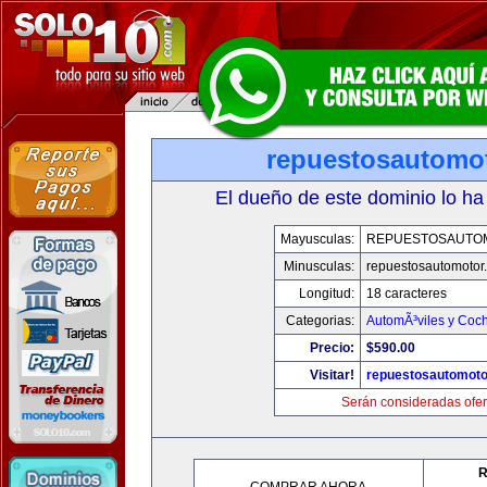
repuestosautomo
El dueño de este dominio lo ha
Mayusculas:
REPUESTOSAUTO
Minusculas:
repuestosautomotor
Longitud:
18 caracteres
Categorias:
AutomÃ³viles y Coc
Precio:
$590.00
Visitar!
repuestosautomoto
Serán consideradas ofer
R