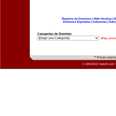
Registro de Dominios
|
Web Hosting
|
D
Dominios Expirados
|
Industrias
|
Indu
Categorías de Dominio:
[Pág. princi
** Precios expre
© 2002/2022 Solo10.com