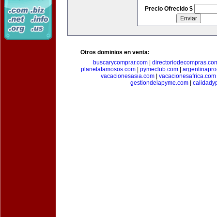
Precio Ofrecido $
Otros dominios en venta:
buscarycomprar.com
|
directoriodecompras.co
planetafamosos.com
|
pymeclub.com
|
argentinapro
vacacionesasia.com
|
vacacionesafrica.com
gestiondelapyme.com
|
calidady