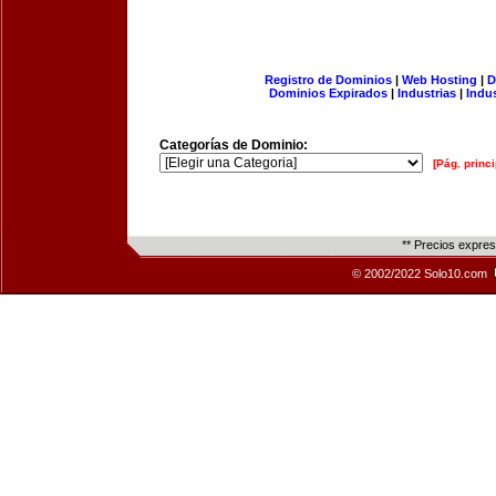
Registro de Dominios
|
Web Hosting
|
D
Dominios Expirados
|
Industrias
|
Indu
Categorías de Dominio:
[Pág. princi
** Precios expre
© 2002/2022 Solo10.com