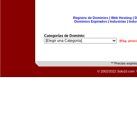
Registro de Dominios
|
Web Hosting
|
D
Dominios Expirados
|
Industrias
|
Indu
Categorías de Dominio:
[Pág. princi
** Precios expre
© 2002/2022 Solo10.com