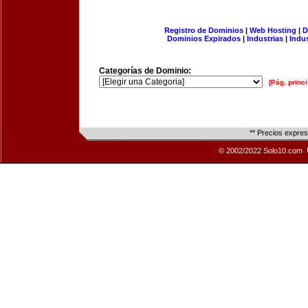
Registro de Dominios
|
Web Hosting
|
D
Dominios Expirados
|
Industrias
|
Indu
Categorías de Dominio:
[Pág. princi
** Precios expre
© 2002/2022 Solo10.com