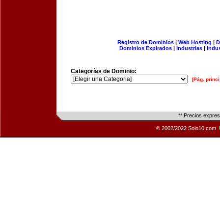
Registro de Dominios
|
Web Hosting
|
D
Dominios Expirados
|
Industrias
|
Indu
Categorías de Dominio:
[Pág. princi
** Precios expre
© 2002/2022 Solo10.com