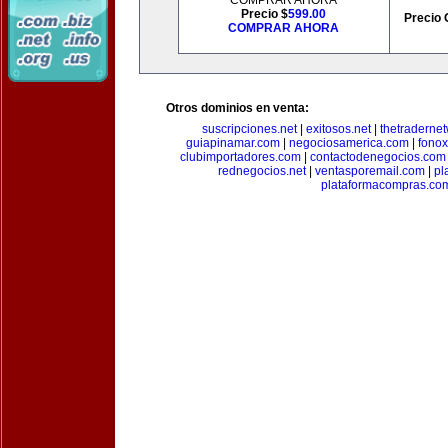
COMPRAR AHORA
Precio $
599.00
Precio 
COMPRAR AHORA
Otros dominios en venta:
suscripciones.net
|
exitosos.net
|
thetraderne
guiapinamar.com
|
negociosamerica.com
|
fonox
clubimportadores.com
|
contactodenegocios.com
rednegocios.net
|
ventasporemail.com
|
pl
plataformacompras.co