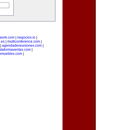
twork.com
|
negocios.io
|
.es
|
multiconference.com
|
|
agendadereuniones.com
|
ataformaventas.com
|
nmuebles.com
|