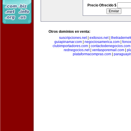
Precio Ofrecido $
Otros dominios en venta:
suscripciones.net
|
exitosos.net
|
thetraderne
guiapinamar.com
|
negociosamerica.com
|
fonox
clubimportadores.com
|
contactodenegocios.com
rednegocios.net
|
ventasporemail.com
|
pl
plataformacompras.com
|
paraguayi