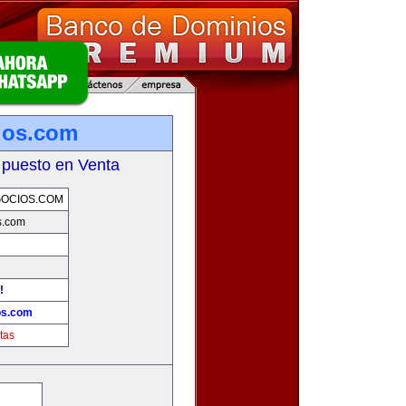
ios.com
 puesto en Venta
OCIOS.COM
s.com
!
os.com
tas