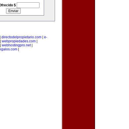
Ofrecido $
|
directodelpropietario.com
|
e-
|
webpropiedades.com
|
|
webhostingpro.net
|
egalos.com
|