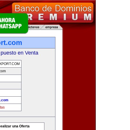
ort.com
 puesto en Venta
XPORT.COM
.com
t.com
tas
ealizar una Oferta