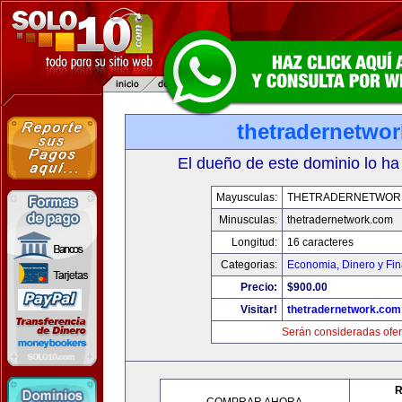
thetradernetwo
El dueño de este dominio lo ha
Mayusculas:
THETRADERNETWOR
Minusculas:
thetradernetwork.com
Longitud:
16 caracteres
Categorias:
Economia, Dinero y Fi
Precio:
$900.00
Visitar!
thetradernetwork.com
Serán consideradas ofer
R