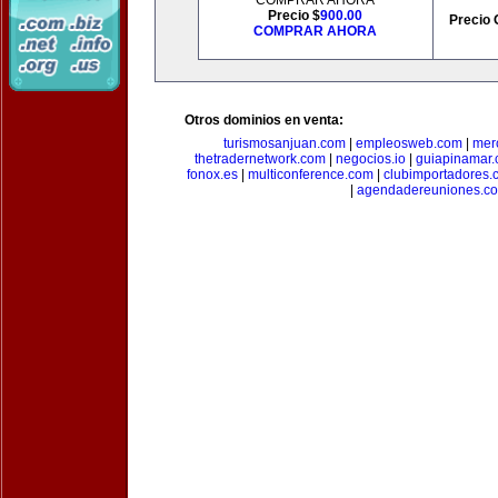
COMPRAR AHORA
Precio $
900.00
Precio 
COMPRAR AHORA
Otros dominios en venta:
turismosanjuan.com
|
empleosweb.com
|
mer
thetradernetwork.com
|
negocios.io
|
guiapinamar
fonox.es
|
multiconference.com
|
clubimportadores.
|
agendadereuniones.c