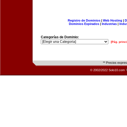
Registro de Dominios
|
Web Hosting
|
D
Dominios Expirados
|
Industrias
|
Indu
Categorías de Dominio:
[Pág. princi
** Precios expre
© 2002/2022 Solo10.com