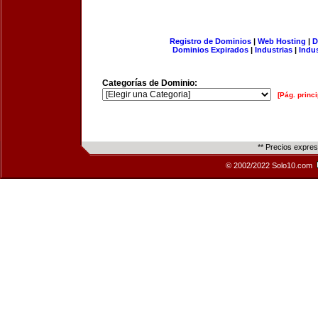
Registro de Dominios
|
Web Hosting
|
D
Dominios Expirados
|
Industrias
|
Indu
Categorías de Dominio:
[Pág. princi
** Precios expre
© 2002/2022 Solo10.com