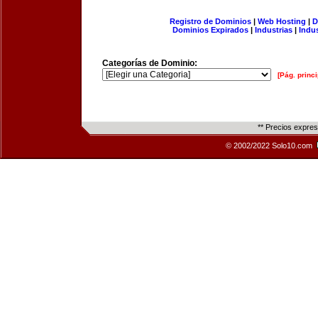
Registro de Dominios
|
Web Hosting
|
D
Dominios Expirados
|
Industrias
|
Indu
Categorías de Dominio:
[Pág. princi
** Precios expre
© 2002/2022 Solo10.com