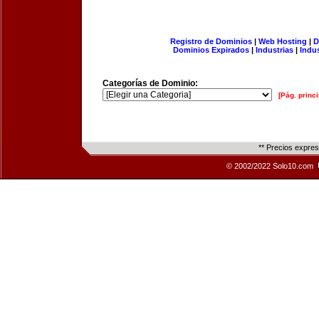
Registro de Dominios
|
Web Hosting
|
D
Dominios Expirados
|
Industrias
|
Indu
Categorías de Dominio:
[Pág. princi
** Precios expre
© 2002/2022 Solo10.com