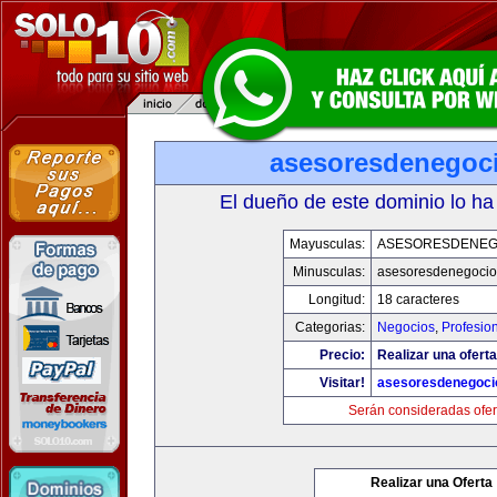
asesoresdenegoc
El dueño de este dominio lo ha
Mayusculas:
ASESORESDENEG
Minusculas:
asesoresdenegocio
Longitud:
18 caracteres
Categorias:
Negocios
,
Profesio
Precio:
Realizar una oferta
Visitar!
asesoresdenegoci
Serán consideradas ofer
Realizar una Oferta