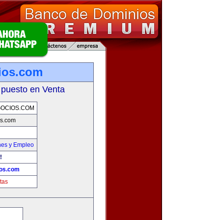
ios.com
 puesto en Venta
OCIOS.COM
s.com
nes y Empleo
!
os.com
tas