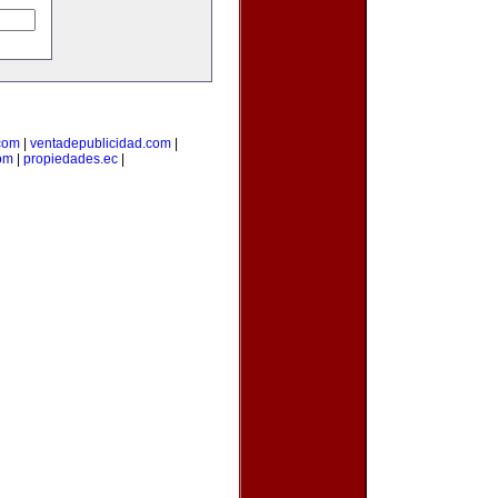
com
|
ventadepublicidad.com
|
om
|
propiedades.ec
|