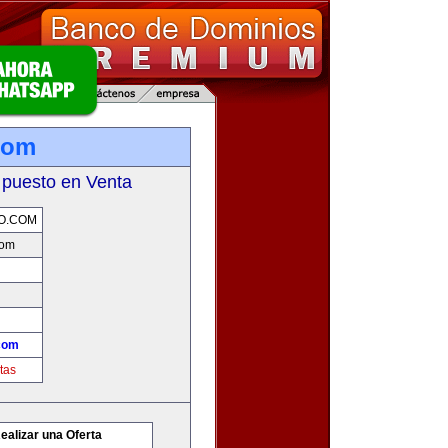
com
 puesto en Venta
O.COM
com
com
tas
ealizar una Oferta