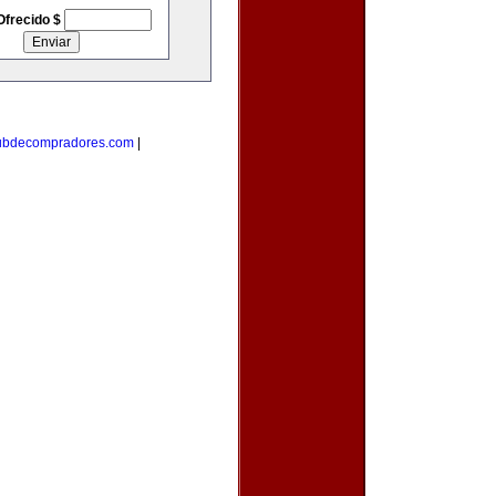
Ofrecido $
ubdecompradores.com
|