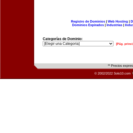
Registro de Dominios
|
Web Hosting
|
D
Dominios Expirados
|
Industrias
|
Indu
Categorías de Dominio:
[Pág. princi
** Precios expre
© 2002/2022 Solo10.com