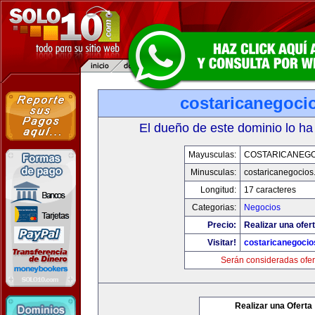
costaricanegoci
El dueño de este dominio lo ha
Mayusculas:
COSTARICANEG
Minusculas:
costaricanegocios
Longitud:
17 caracteres
Categorias:
Negocios
Precio:
Realizar una ofert
Visitar!
costaricanegoci
Serán consideradas ofer
Realizar una Oferta