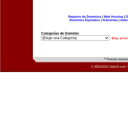
Registro de Dominios
|
Web Hosting
|
D
Dominios Expirados
|
Industrias
|
Indu
Categorías de Dominio:
[Pág. princi
** Precios expre
© 2002/2022 Solo10.com