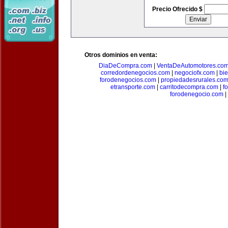
Precio Ofrecido $
Otros dominios en venta:
DiaDeCompra.com
|
VentaDeAutomotores.co
corredordenegocios.com
|
negociofx.com
|
bi
forodenegocios.com
|
propiedadesrurales.co
etransporte.com
|
carritodecompra.com
|
f
forodenegocio.com
|