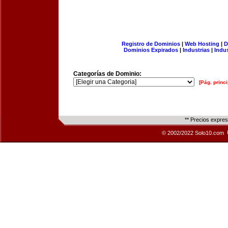
Registro de Dominios
|
Web Hosting
|
D
Dominios Expirados
|
Industrias
|
Indu
Categorías de Dominio:
[Pág. princi
** Precios expre
© 2002/2022 Solo10.com