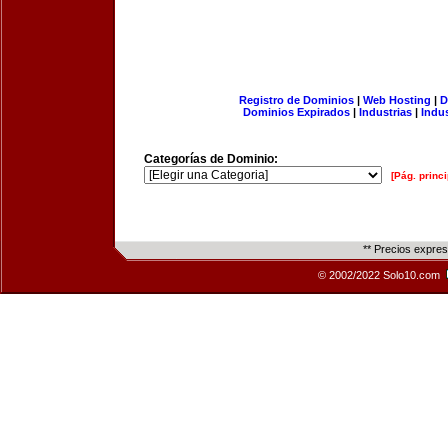
Registro de Dominios
|
Web Hosting
|
D
Dominios Expirados
|
Industrias
|
Indu
Categorías de Dominio:
[Pág. princi
** Precios expre
© 2002/2022 Solo10.com