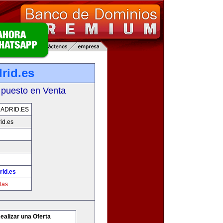
rid.es
 puesto en Venta
ADRID.ES
id.es
id.es
tas
ealizar una Oferta