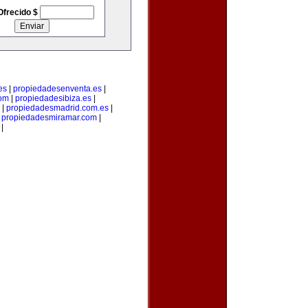
Ofrecido $
es
|
propiedadesenventa.es
|
com
|
propiedadesibiza.es
|
|
propiedadesmadrid.com.es
|
|
propiedadesmiramar.com
|
|