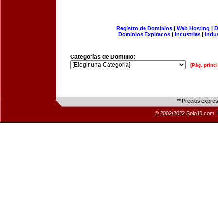
Registro de Dominios
|
Web Hosting
|
D
Dominios Expirados
|
Industrias
|
Indu
Categorías de Dominio:
[Pág. princi
** Precios expre
© 2002/2022 Solo10.com