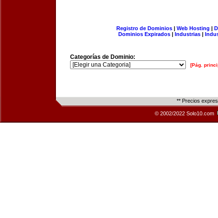
Registro de Dominios
|
Web Hosting
|
D
Dominios Expirados
|
Industrias
|
Indu
Categorías de Dominio:
[Pág. princi
** Precios expre
© 2002/2022 Solo10.com