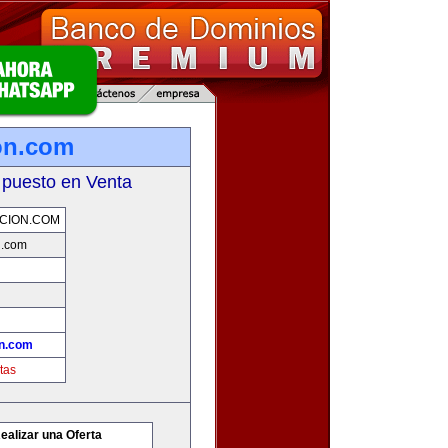
on.com
 puesto en Venta
CION.COM
n.com
n.com
tas
ealizar una Oferta