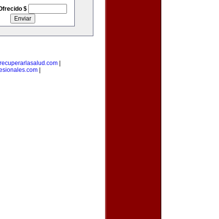
Ofrecido $
recuperarlasalud.com
|
fesionales.com
|