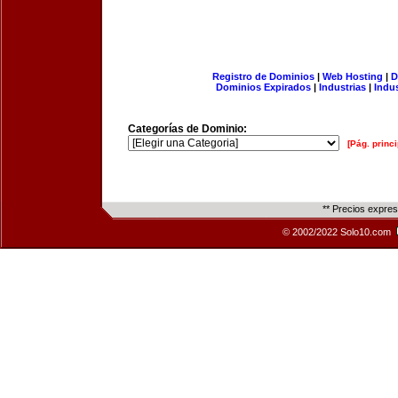
Registro de Dominios
|
Web Hosting
|
D
Dominios Expirados
|
Industrias
|
Indu
Categorías de Dominio:
[Pág. princi
** Precios expre
© 2002/2022 Solo10.com