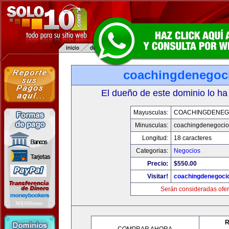
coachingdenegoc
El dueño de este dominio lo ha
Mayusculas:
COACHINGDENEG
Minusculas:
coachingdenegoci
Longitud:
18 caracteres
Categorias:
Negocios
Precio:
$550.00
Visitar!
coachingdenegoci
Serán consideradas ofer
R