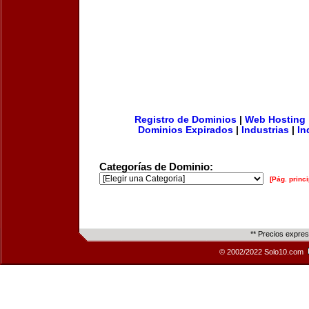
Registro de Dominios
|
Web Hosting
Dominios Expirados
|
Industrias
|
In
Categorías de Dominio:
[Pág. princi
** Precios expre
© 2002/2022 Solo10.com