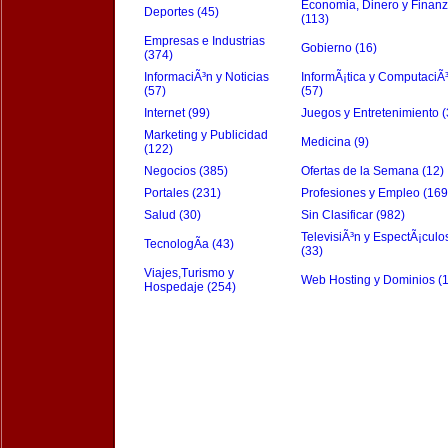
Economia, Dinero y Finan
Deportes (45)
(113)
Empresas e Industrias
Gobierno (16)
(374)
InformaciÃ³n y Noticias
InformÃ¡tica y ComputaciÃ
(57)
(57)
Internet (99)
Juegos y Entretenimiento (
Marketing y Publicidad
Medicina (9)
(122)
Negocios (385)
Ofertas de la Semana (12)
Portales (231)
Profesiones y Empleo (169
Salud (30)
Sin Clasificar (982)
TelevisiÃ³n y EspectÃ¡culo
TecnologÃ­a (43)
(33)
Viajes,Turismo y
Web Hosting y Dominios (
Hospedaje (254)