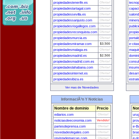
propiedadestenerife.es
Ofertar!
tecnop
propiedadestartagal.com
Ofertar!
capaci
propiedadessevilla.es
Ofertar!
salon
propiedadessanjusto.com
Ofertar!
miner
propiedadesriogallegos.com
Ofertar!
publi
propiedadesreconquista.com
Ofertar!
propie
propiedadesmurcia.es
Ofertar!
portal
propiedadesmiramar.com
$3,500
e-cita
propiedadesmalaga.es
Ofertar!
maquin
propiedadesmadrid.es
$2,500
domini
propiedadesmadrid.com.es
Ofertar!
consu
propiedadeslahabana.com
Ofertar!
insum
propiedadesinternet.es
Ofertar!
desar
propiedadesibiza.es
Ofertar!
estrat
Ver mas de Novedades
InformaciÃ³n Y Noticias
Nombre de dominio
Precio
Nom
ediarios.com
Ofertar!
uru
noticiasdeeconomia.com
Vendido!
pro
partesdeprensa.com
Ofertar!
e-B
novedadeslegales.com
Ofertar!
bra
revistademarcas.com
Ofertar!
e-d