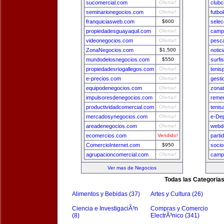
sucomercial.com
Ofertar!
clubc
seminarionegocios.com
Ofertar!
futbo
franquiciasweb.com
$600
selec
propiedadesguayaquil.com
Ofertar!
camp
videonegocios.com
Ofertar!
pesca
ZonaNegocios.com
$1,500
notic
mundodelosnegocios.com
$550
surfi
propiedadesriogallegos.com
Ofertar!
tenis
e-precios.com
Ofertar!
gest
equipodenegocios.com
Ofertar!
zona
impulsoresdenegocios.com
Ofertar!
remer
productividadcomercial.com
Ofertar!
tenis
mercadosynegocios.com
Ofertar!
e-De
areadenegocios.com
Ofertar!
webde
ecomercios.com
Vendido!
parti
ComercioInternet.com
$950
socio
agrupacioncomercial.com
Ofertar!
camp
Ver mas de Negocios
Todas las Categoria
Alimentos y Bebidas (37)
Artes y Cultura (26)
Ciencia e InvestigaciÃ³n
Compras y Comercio
(8)
ElectrÃ³nico (341)