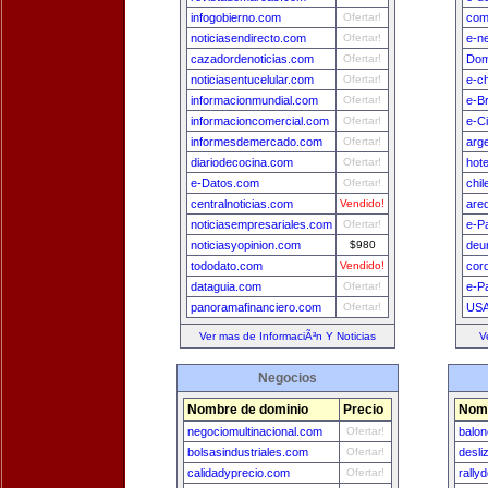
infogobierno.com
Ofertar!
com
noticiasendirecto.com
Ofertar!
e-n
cazadordenoticias.com
Ofertar!
Dom
noticiasentucelular.com
Ofertar!
e-ch
informacionmundial.com
Ofertar!
e-Br
informacioncomercial.com
Ofertar!
e-C
informesdemercado.com
Ofertar!
arg
diariodecocina.com
Ofertar!
hot
e-Datos.com
Ofertar!
chi
centralnoticias.com
Vendido!
are
noticiasempresariales.com
Ofertar!
e-P
noticiasyopinion.com
$980
deu
tododato.com
Vendido!
cor
dataguia.com
Ofertar!
e-P
panoramafinanciero.com
Ofertar!
USA
Ver mas de InformaciÃ³n Y Noticias
V
Negocios
Nombre de dominio
Precio
Nomb
negociomultinacional.com
Ofertar!
balon
bolsasindustriales.com
Ofertar!
desli
calidadyprecio.com
Ofertar!
rally