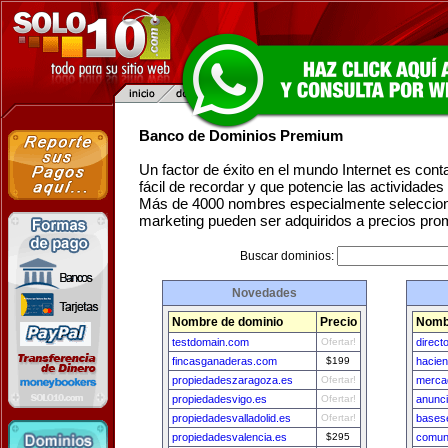
Banco de Dominios Premium
Un factor de éxito en el mundo Internet es con
fácil de recordar y que potencie las actividade
Más de 4000 nombres especialmente seleccion
marketing pueden ser adquiridos a precios pro
Buscar dominios:
Novedades
Nombre de dominio
Precio
Nomb
testdomain.com
Ofertar!
direct
fincasganaderas.com
$199
hacie
propiedadeszaragoza.es
Ofertar!
merca
propiedadesvigo.es
Ofertar!
anunc
propiedadesvalladolid.es
Ofertar!
bases
propiedadesvalencia.es
$295
comun