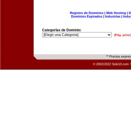
Registro de Dominios
|
Web Hosting
|
D
Dominios Expirados
|
Industrias
|
Indu
Categorías de Dominio:
[Pág. princi
** Precios expre
© 2002/2022 Solo10.com