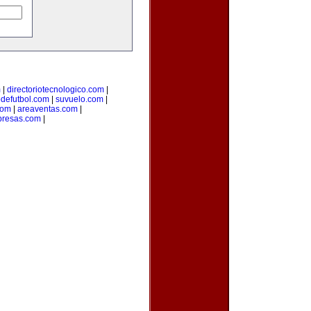
m
|
directoriotecnologico.com
|
odefutbol.com
|
suvuelo.com
|
com
|
areaventas.com
|
presas.com
|