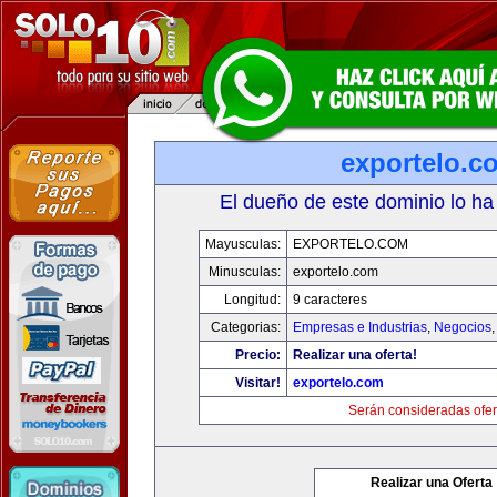
exportelo.c
El dueño de este dominio lo ha
Mayusculas:
EXPORTELO.COM
Minusculas:
exportelo.com
Longitud:
9 caracteres
Categorias:
Empresas e Industrias
,
Negocios
Precio:
Realizar una oferta!
Visitar!
exportelo.com
Serán consideradas ofer
Realizar una Oferta