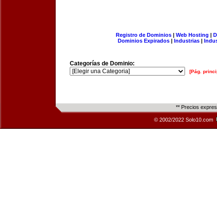
Registro de Dominios
|
Web Hosting
|
D
Dominios Expirados
|
Industrias
|
Indu
Categorías de Dominio:
[Pág. princi
** Precios expre
© 2002/2022 Solo10.com