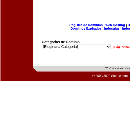
Registro de Dominios
|
Web Hosting
|
D
Dominios Expirados
|
Industrias
|
Indu
Categorías de Dominio:
[Pág. princi
** Precios expre
© 2002/2022 Solo10.com