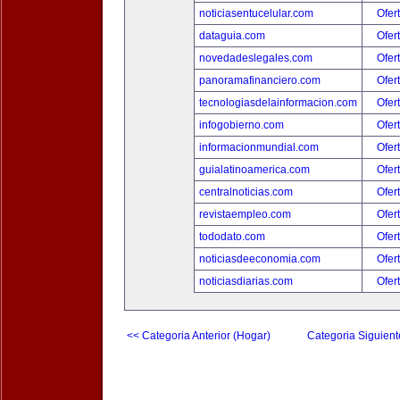
noticiasentucelular.com
Ofer
dataguia.com
Ofer
novedadeslegales.com
Ofer
panoramafinanciero.com
Ofer
tecnologiasdelainformacion.com
Ofer
infogobierno.com
Ofer
informacionmundial.com
Ofer
guialatinoamerica.com
Ofer
centralnoticias.com
Ofer
revistaempleo.com
Ofer
tododato.com
Ofer
noticiasdeeconomia.com
Ofer
noticiasdiarias.com
Ofer
<< Categoria Anterior (Hogar)
Categoria Siguient