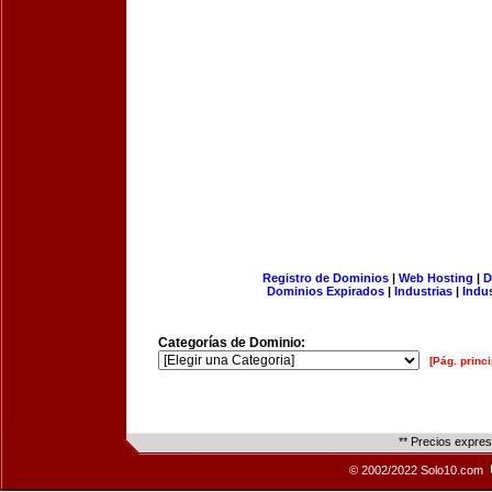
Registro de Dominios
|
Web Hosting
|
D
Dominios Expirados
|
Industrias
|
Indu
Categorías de Dominio:
[Pág. princi
** Precios expre
© 2002/2022 Solo10.com