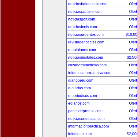
noticiasbaloncesto.com
Ofer
noticiasciclismo.com
Ofer
noticiasgolf.com
Ofer
noticiastenis.com
Ofer
noticiasurgentes.com
$10,0
revistadenoticias.com
Ofer
e-opiniones.com
Ofer
noticiasdigitales.com
$2,50
cazadordenoticias.com
Ofer
informacionexclusiva.com
Ofer
diarioperu.com
Ofer
e-diarios.com
Ofer
e-periodicos.com
Ofer
ediarios.com
Ofer
partesdeprensa.com
Ofer
noticiasendirecto.com
Ofer
informacionpractica.com
Ofer
infodiario.com
$2,00