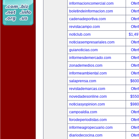
informacioncomercial.com
Ofer
boletindeinformacion.com
Ofer
cadenadeportiva.com
Ofer
revistacampo.com
Ofer
noticlub.com
$1,49
noticiasempresariales.com
Ofer
guianoticias.com
Ofer
informesdemercado.com
Ofer
zonademedios.com
Ofer
informeambiental.com
Ofer
salaprensa.com
$600
revistademarcas.com
Ofer
novedadesonline.com
$550
noticiasyopinion.com
$980
campoaldia.com
Ofer
forodeperiodistas.com
Ofer
informeagropecuario.com
Ofer
diariodecocina.com
Ofer