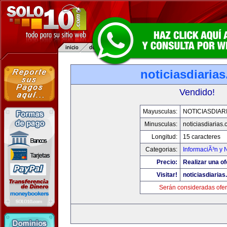
noticiasdiaria
Vendido!
Mayusculas:
NOTICIASDIAR
Minusculas:
noticiasdiarias
Longitud:
15 caracteres
Categorias:
InformaciÃ³n y N
Precio:
Realizar una of
Visitar!
noticiasdiaria
Serán consideradas ofer