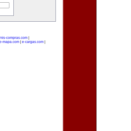
mis-compras.com
|
e-mapa.com
|
e-cargas.com
|