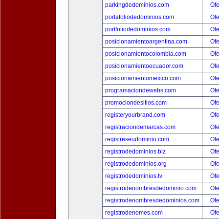
parkingdedominios.com
Ofe
portafoliodedominios.com
Ofe
portfoliodedominios.com
Ofe
posicionamientoargentina.com
Ofe
posicionamientocolombia.com
Ofe
posicionamientoecuador.com
Ofe
posicionamientomexico.com
Ofe
programaciondewebs.com
Ofe
promociondesitios.com
Ofe
registeryourbrand.com
Ofe
registraciondemarcas.com
Ofe
registreseudominio.com
Ofe
registrodedominios.biz
Ofe
registrodedominios.org
Ofe
registrodedominios.tv
Ofe
registrodenombresdedominio.com
Ofe
registrodenombresdedominios.com
Ofe
registrodenomes.com
Ofe