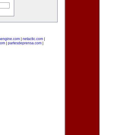
nengine.com
|
netactic.com
|
com
|
partesdeprensa.com
|