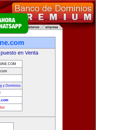
ine.com
 puesto en Venta
GINE.COM
.com
g y Dominios
!
e.com
tas