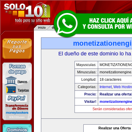
monetizationeng
El dueño de este dominio lo ha
Mayusculas:
MONETIZATIONEN
Minusculas:
monetizationengine
Longitud:
18 caracteres
Categorias:
Internet
,
Web Hostin
Precio:
Realizar una oferta
Visitar!
monetizationengin
Serán consideradas ofer
Realizar una Oferta