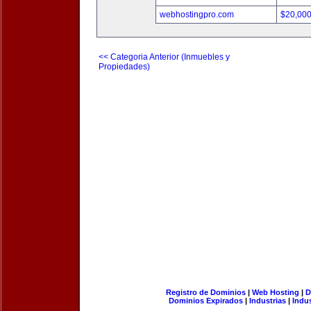
webhostingpro.com
$20,00
<< Categoria Anterior (Inmuebles y
Propiedades)
Registro de Dominios
|
Web Hosting
|
D
Dominios Expirados
|
Industrias
|
Indu