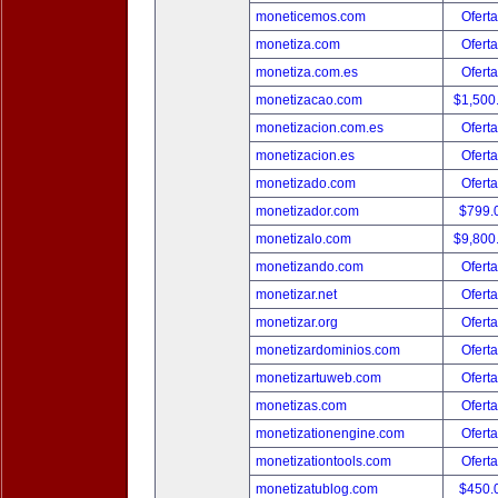
moneticemos.com
Oferta
monetiza.com
Oferta
monetiza.com.es
Oferta
monetizacao.com
$1,500
monetizacion.com.es
Oferta
monetizacion.es
Oferta
monetizado.com
Oferta
monetizador.com
$799.
monetizalo.com
$9,800
monetizando.com
Oferta
monetizar.net
Oferta
monetizar.org
Oferta
monetizardominios.com
Oferta
monetizartuweb.com
Oferta
monetizas.com
Oferta
monetizationengine.com
Oferta
monetizationtools.com
Oferta
monetizatublog.com
$450.