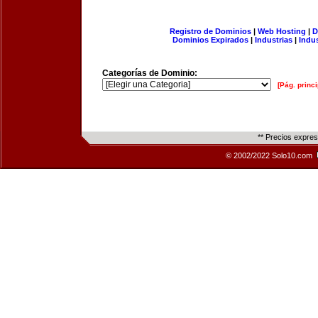
Registro de Dominios
|
Web Hosting
|
D
Dominios Expirados
|
Industrias
|
Indu
Categorías de Dominio:
[Pág. princi
** Precios expre
© 2002/2022 Solo10.com