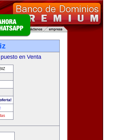
iz
 puesto en Venta
BIZ
oferta!
z
tas