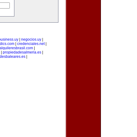
business.uy
|
negocios.uy
|
dics.com
|
credenciales.net
|
alquileresbrasil.com
|
|
propiedadesalmeria.es
|
desbaleares.es
|