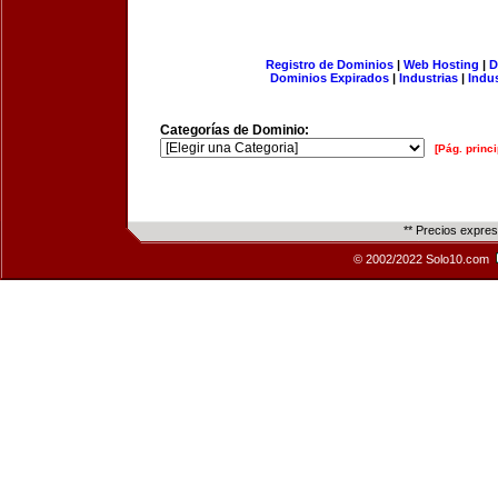
Registro de Dominios
|
Web Hosting
|
D
Dominios Expirados
|
Industrias
|
Indu
Categorías de Dominio:
[Pág. princi
** Precios expre
© 2002/2022 Solo10.com