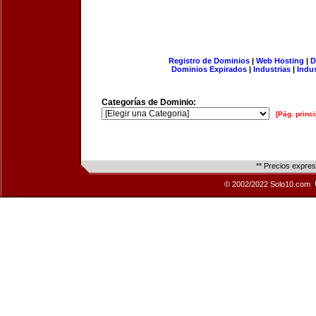
Registro de Dominios
|
Web Hosting
|
D
Dominios Expirados
|
Industrias
|
Indu
Categorías de Dominio:
[Pág. princi
** Precios expre
© 2002/2022 Solo10.com