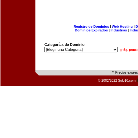
Registro de Dominios
|
Web Hosting
|
D
Dominios Expirados
|
Industrias
|
Indu
Categorías de Dominio:
[Pág. princi
** Precios expre
© 2002/2022 Solo10.com