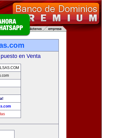
as.com
 puesto en Venta
LSAS.COM
s.com
a!
as.com
tas