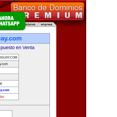
uay.com
 puesto en Venta
UGUAY.COM
y.com
a!
ay.com
tas