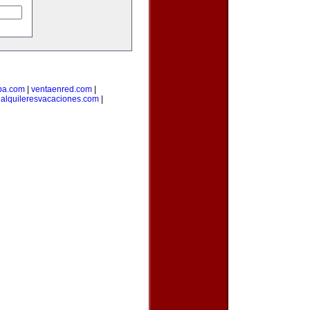
ba.com
|
ventaenred.com
|
|
alquileresvacaciones.com
|