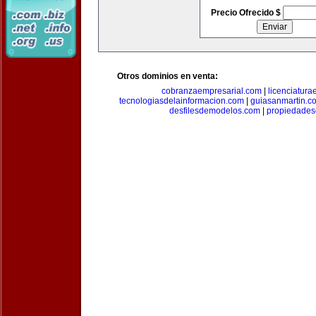
Precio Ofrecido $
Otros dominios en venta:
cobranzaempresarial.com
|
licenciatura
tecnologiasdelainformacion.com
|
guiasanmartin.c
desfilesdemodelos.com
|
propiedade