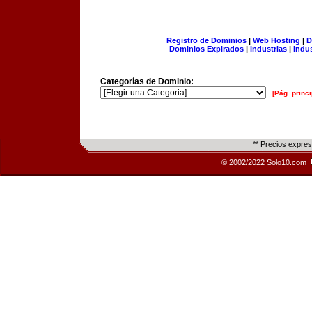
Registro de Dominios
|
Web Hosting
|
D
Dominios Expirados
|
Industrias
|
Indu
Categorías de Dominio:
[Pág. princi
** Precios expre
© 2002/2022 Solo10.com