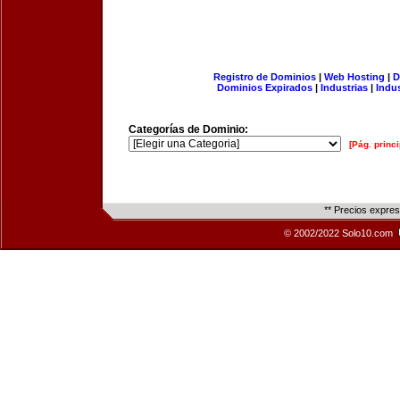
Registro de Dominios
|
Web Hosting
|
D
Dominios Expirados
|
Industrias
|
Indu
Categorías de Dominio:
[Pág. princi
** Precios expre
© 2002/2022 Solo10.com