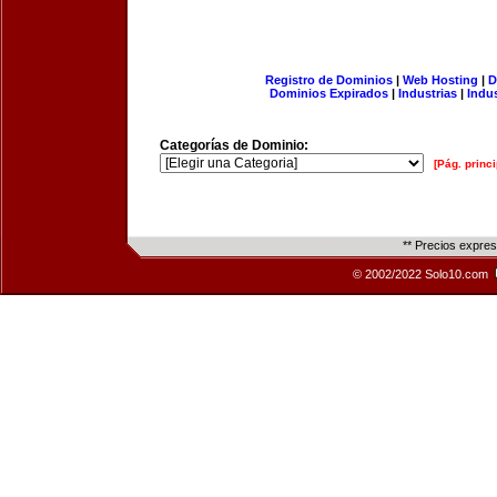
Registro de Dominios
|
Web Hosting
|
D
Dominios Expirados
|
Industrias
|
Indu
Categorías de Dominio:
[Pág. princi
** Precios expre
© 2002/2022 Solo10.com