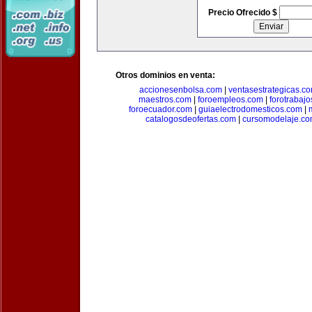
Precio Ofrecido $
Otros dominios en venta:
accionesenbolsa.com
|
ventasestrategicas.c
maestros.com
|
foroempleos.com
|
forotrabaj
foroecuador.com
|
guiaelectrodomesticos.com
|
catalogosdeofertas.com
|
cursomodelaje.c