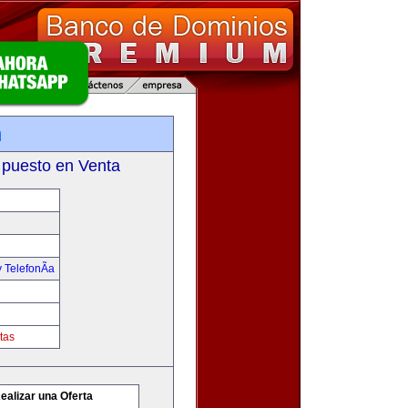
m
 puesto en Venta
 TelefonÃ­a
tas
ealizar una Oferta