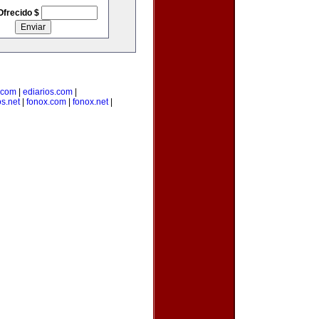
Ofrecido $
s.com
|
ediarios.com
|
s.net
|
fonox.com
|
fonox.net
|