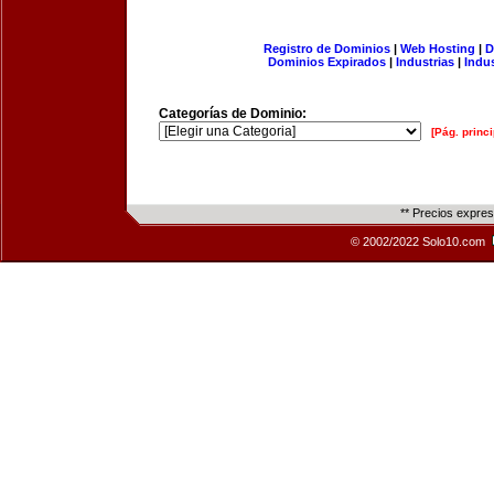
Registro de Dominios
|
Web Hosting
|
D
Dominios Expirados
|
Industrias
|
Indu
Categorías de Dominio:
[Pág. princi
** Precios expre
© 2002/2022 Solo10.com