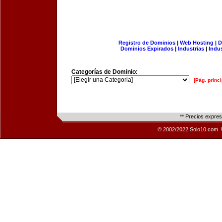
Registro de Dominios
|
Web Hosting
|
D
Dominios Expirados
|
Industrias
|
Indu
Categorías de Dominio:
[Pág. princi
** Precios expre
© 2002/2022 Solo10.com